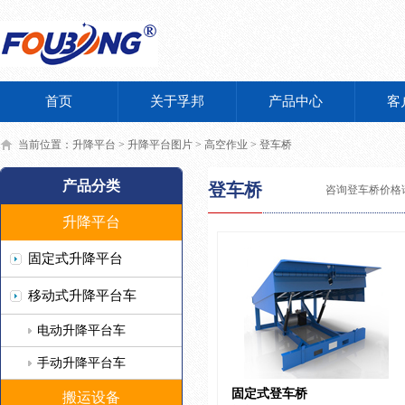
首页
关于孚邦
产品中心
客
当前位置：
升降平台
>
升降平台图片
>
高空作业
> 登车桥
产品分类
登车桥
咨询登车桥价格请拨
升降平台
固定式升降平台
移动式升降平台车
电动升降平台车
手动升降平台车
固定式登车桥
搬运设备